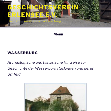
Zum
GESCHICHTSVEREIN
Inhalt
ERLENSEE E.V.
springen
Heimatmuseum in der Wasserburg
Menü
WASSERBURG
Archäologische und historische Hinweise zur
Geschichte der Wasserburg Rückingen und deren
Umfeld