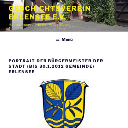
Zum
GESCHICHTSVEREIN
Inhalt
ERLENSEE E.V.
springen
Heimatmuseum in der Wasserburg
Menü
PORTRAIT DER BÜRGERMEISTER DER
STADT (BIS 30.1.2012 GEMEINDE)
ERLENSEE