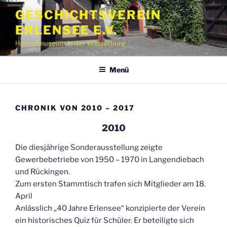
Zum
GESCHICHTSVEREIN
Inhalt
ERLENSEE E.V.
springen
Heimatmuseum in der Wasserburg
Menü
CHRONIK VON 2010 – 2017
2010
Die diesjährige Sonderausstellung zeigte
Gewerbebetriebe von 1950 – 1970 in Langendiebach
und Rückingen.
Zum ersten Stammtisch trafen sich Mitglieder am 18.
April
Anlässlich „40 Jahre Erlensee“ konzipierte der Verein
ein historisches Quiz für Schüler. Er beteiligte sich