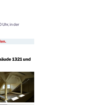
 Uhr, in der
den.
ebäude 1321 und