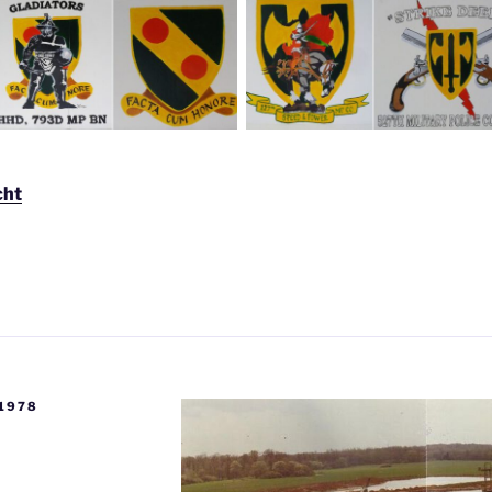
cht
1978