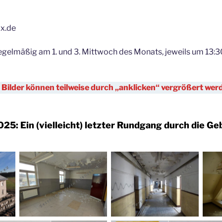
x.de
regelmäßig am 1. und 3. Mittwoch des Monats, jeweils um 13:30
 Bilder können teilweise durch „anklicken“ vergrößert wer
025:
Ein (vielleicht) letzter Rundgang durch die G