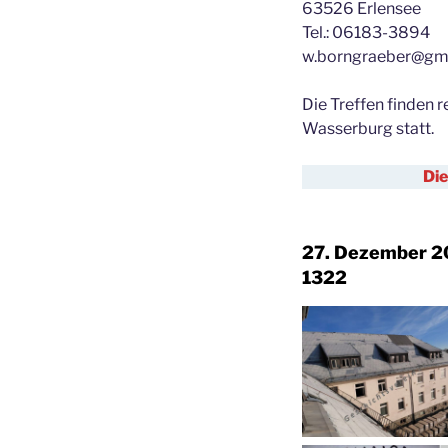
63526 Erlensee
Tel.: 06183-3894
w.borngraeber@gm
Die Treffen finden 
Wasserburg statt.
Die
27. Dezember 2
1322